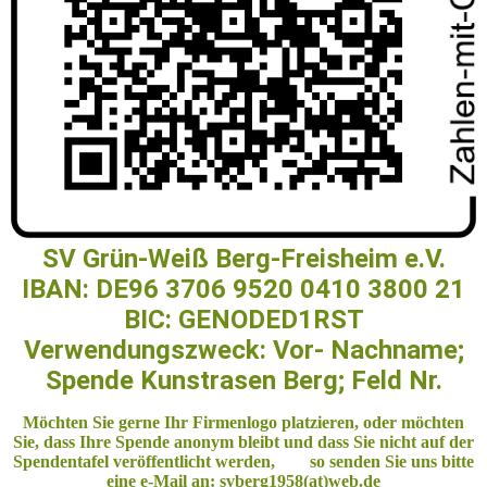
SV Grün-Weiß Berg-Freisheim e.V.
IBAN: DE96 3706 9520 0410 3800 21
BIC: GENODED1RST
Verwendungszweck: Vor- Nachname;
Spende Kunstrasen Berg; Feld Nr.
Möchten Sie gerne Ihr Firmenlogo platzieren, oder möchten
Sie, dass Ihre Spende anonym bleibt und dass Sie nicht auf der
Spendentafel veröffentlicht werden, so senden Sie uns bitte
eine e-Mail an: svberg1958(at)web.de