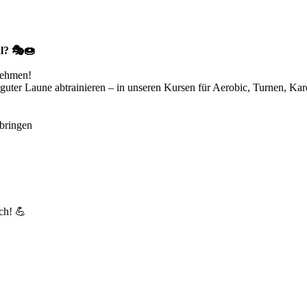
al? 🎭🍩
nehmen!
guter Laune abtrainieren – in unseren Kursen für Aerobic, Turnen, Kar
 bringen
ch! 💪